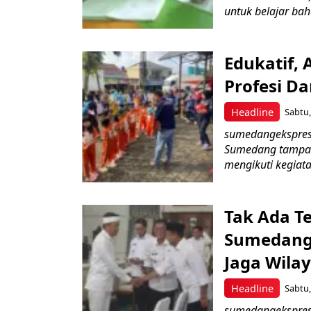
untuk belajar bah
Edukatif,
Profesi D
Headline
Sabtu,
sumedangekspres
Sumedang tampak
mengikuti kegiata
Tak Ada T
Sumedang,
Jaga Wila
Headline
Sabtu,
sumedangekspres