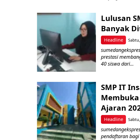
Lulusan S
Banyak Dit
Headline
Sabtu,
sumedangekspres,
prestasi memban
40 siswa dari...
SMP IT In
Membuka P
Ajaran 20
Headline
Sabtu,
sumedangekspres
pendaftaran bagi