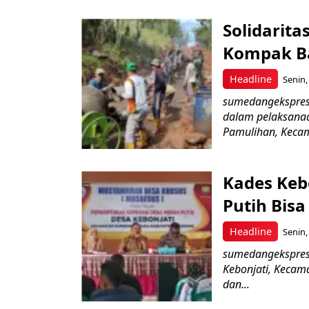
Solidarit
Kompak Ba
Headline
Senin,
sumedangekspres,
dalam pelaksana
Pamulihan, Kecama
Kades Keb
Putih Bis
Headline
Senin,
sumedangekspres,
Kebonjati, Kecam
dan...