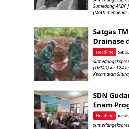
Sumedang AKBP J
(MoU) mengenai..
Satgas TM
Drainase 
Headline
Sabtu,
sumedangekspres
(TMMD) ke-124 te
Kecamatan Situraj
SDN Gudan
Enam Pro
Headline
Kamis,
sumedangekspres