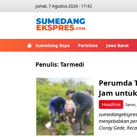
Jumat, 7 Agustus 2026 - 17:42
Sumedang Raya
Peristiwa
Jawa Barat
Penulis:
Tarmedi
Perumda T
Jam untuk 
Headline
Senin,
sumedangekspres,
menyebabkan perg
Cioray Gede, Keca