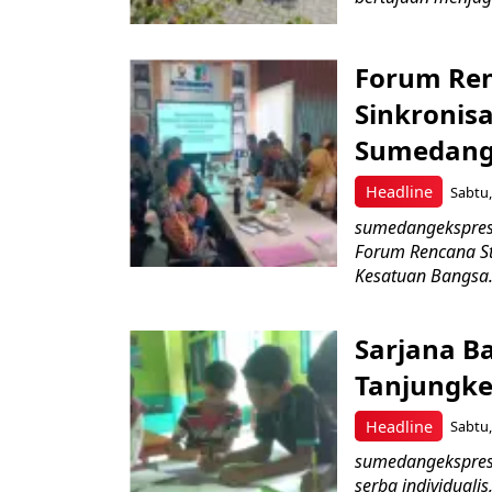
Forum Ren
Sinkronis
Sumedan
Headline
Sabtu,
sumedangekspres,
Forum Rencana St
Kesatuan Bangsa.
Sarjana B
Tanjungke
Headline
Sabtu,
sumedangekspres
serba individuali