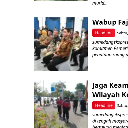
murid...
Wabup Faj
Headline
Sabtu,
sumedangekspres,
komitmen Pemeri
penataan ruang d
Jaga Keama
Wilayah 
Headline
Sabtu,
sumedangekspres,
di tengah masyara
bertujuan menjaga