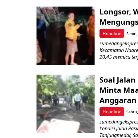
Longsor, 
Mengungs
Headline
Senin,
sumedangekspres
Kecamatan Nagre
20.45 memicu terj
Soal Jala
Minta Maa
Anggaran 
Headline
Sabtu,
sumedangekspres,
kondisi Jalan Pa
Tanjungmedar, Sa