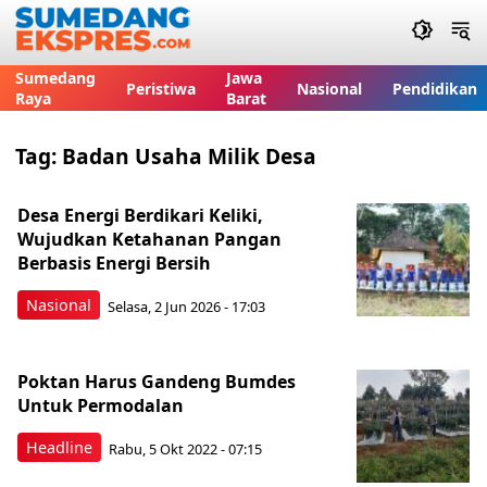
Sumedang
Jawa
Peristiwa
Nasional
Pendidikan
Raya
Barat
Tag:
Badan Usaha Milik Desa
Desa Energi Berdikari Keliki,
Wujudkan Ketahanan Pangan
Berbasis Energi Bersih
Nasional
Selasa, 2 Jun 2026 - 17:03
Poktan Harus Gandeng Bumdes
Untuk Permodalan
Headline
Rabu, 5 Okt 2022 - 07:15