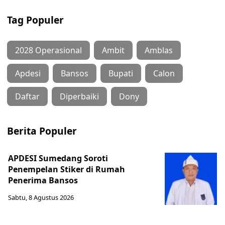
Tag Populer
2028 Operasional
Ambit
Amblas
Apdesi
Bansos
Bupati
Calon
Daftar
Diperbaiki
Dony
Berita Populer
APDESI Sumedang Soroti
Penempelan Stiker di Rumah
Penerima Bansos
Sabtu, 8 Agustus 2026