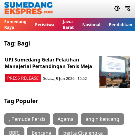
Sumedang
Jawa
Peristiwa
Nasional
Pendidikan
Raya
Barat
Tag:
Bagi
UPI Sumedang Gelar Pelatihan
Manajerial Pertandingan Tenis Meja
PRESS RELEASE
Selasa, 9 Jun 2026 - 15:52
Tag Populer
, Pemuda Persis
Agama
angin kencang
BBRI
Bencana
berita Cicalengka