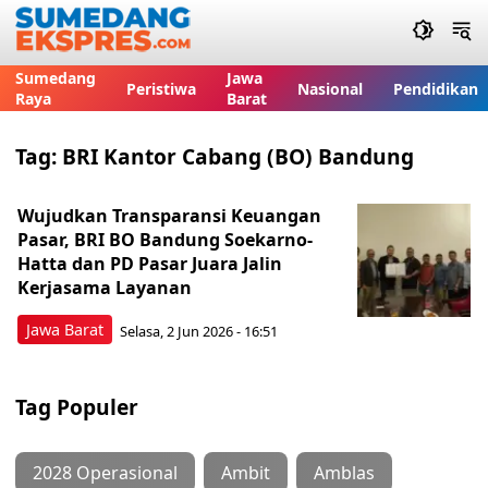
Sumedang
Jawa
Peristiwa
Nasional
Pendidikan
Raya
Barat
Tag:
BRI Kantor Cabang (BO) Bandung
Wujudkan Transparansi Keuangan
Pasar, BRI BO Bandung Soekarno-
Hatta dan PD Pasar Juara Jalin
Kerjasama Layanan
Jawa Barat
Selasa, 2 Jun 2026 - 16:51
Tag Populer
2028 Operasional
Ambit
Amblas