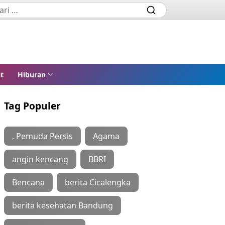
t
Hiburan
Tag Populer
, Pemuda Persis
Agama
angin kencang
BBRI
Bencana
berita Cicalengka
berita kesehatan Bandung