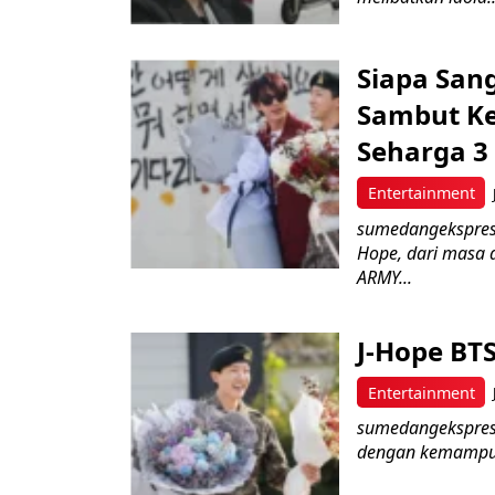
Siapa Sang
Sambut Ke
Seharga 3
Entertainment
sumedangekspres 
Hope, dari masa d
ARMY...
J-Hope BT
Entertainment
sumedangekspres 
dengan kemampuan