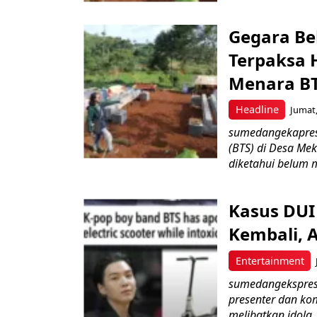
Gegara Bel
Terpaksa 
Menara BT
Headline
Jumat,
sumedangekapres 
(BTS) di Desa Me
diketahui belum m
Kasus DUI
Kembali, 
Entertainment
sumedangekspres 
presenter dan ko
melibatkan idola..