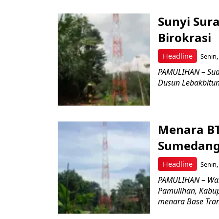
Sunyi Sur
Birokrasi
Headline
Senin,
PAMULIHAN – Suda
Dusun Lebakbitun
Menara BT
Sumedang 
Headline
Senin,
PAMULIHAN – War
Pamulihan, Kabup
menara Base Trans