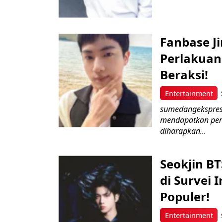
Fanbase J
Perlakuan
Beraksi!
Entertainment
sumedangekspres 
mendapatkan perla
diharapkan...
Seokjin B
di Survei 
Populer!
Entertainment