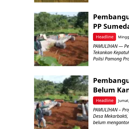
Pembangun
PP Sumed
Headline
Minggu
PAMULIHAN — Pem
Tekankan Kepatuh
Polisi Pamong Praj
Pembangun
Belum Kan
Headline
Jumat,
PAMULIHAN – Proy
Desa Mekarbakti,
belum mengantongi