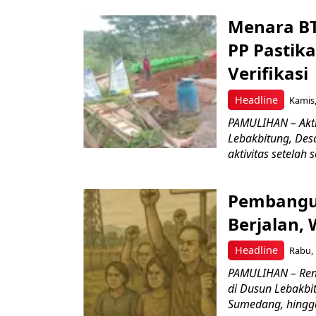
Menara BTS
PP Pastika
Verifikasi
Headline
Kamis,
PAMULIHAN – Aktiv
Lebakbitung, Des
aktivitas setelah 
Pembangun
Berjalan,
Headline
Rabu, 
PAMULIHAN – Ren
di Dusun Lebakbi
Sumedang, hingga 