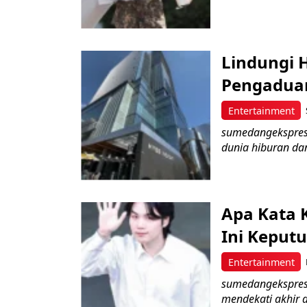
Lindungi 
Pengaduan
Entertainment
sumedangekspres 
dunia hiburan dan
Apa Kata 
Ini Keput
Entertainment
sumedangekspres 
mendekati akhir d