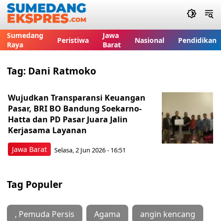
Sumedang
Jawa
Peristiwa
Nasional
Pendidikan
Raya
Barat
Tag:
Dani Ratmoko
Wujudkan Transparansi Keuangan
Pasar, BRI BO Bandung Soekarno-
Hatta dan PD Pasar Juara Jalin
Kerjasama Layanan
Jawa Barat
Selasa, 2 Jun 2026 - 16:51
Tag Populer
, Pemuda Persis
Agama
angin kencang