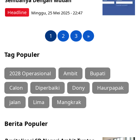
Semuanya Dengan Mudah
Headline
Minggu, 25 Mei 2025 - 22:47
1
2
3
»
Tag Populer
2028 Operasional
Ambit
Bupati
Calon
Diperbaiki
Dony
Haurpapak
jalan
Lima
Mangkrak
Berita Populer