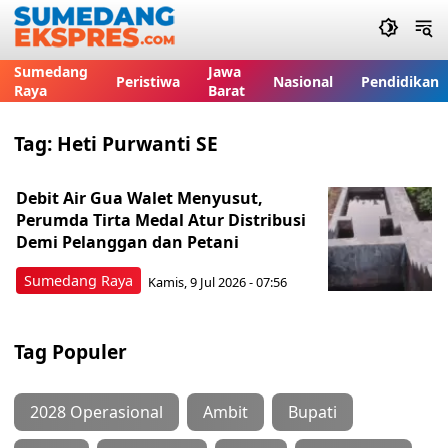
Sumedang
Jawa
Peristiwa
Nasional
Pendidikan
Raya
Barat
Tag:
Heti Purwanti SE
Debit Air Gua Walet Menyusut,
Perumda Tirta Medal Atur Distribusi
Demi Pelanggan dan Petani
Sumedang Raya
Kamis, 9 Jul 2026 - 07:56
Tag Populer
2028 Operasional
Ambit
Bupati