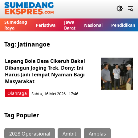
Sumedang
Jawa
Peristiwa
Nasional
Pendidikan
Raya
Barat
Tag:
Jatinangoe
Lapang Bola Desa Cikeruh Bakal
Dibangun Joging Trek, Dony: Ini
Harus Jadi Tempat Nyaman Bagi
Masyarakat
Olahraga
Sabtu, 16 Mei 2026 - 17:46
Tag Populer
2028 Operasional
Ambit
Amblas