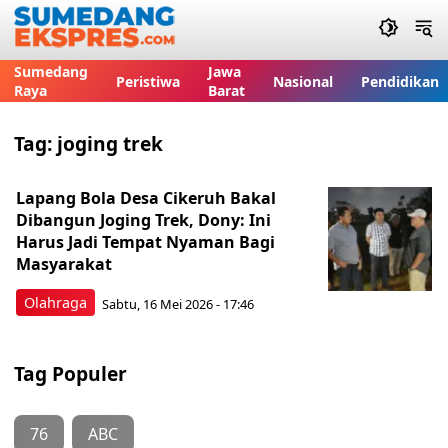
Sumedang
Jawa
Peristiwa
Nasional
Pendidikan
Raya
Barat
Tag:
joging trek
Lapang Bola Desa Cikeruh Bakal
Dibangun Joging Trek, Dony: Ini
Harus Jadi Tempat Nyaman Bagi
Masyarakat
Olahraga
Sabtu, 16 Mei 2026 - 17:46
Tag Populer
76
ABC