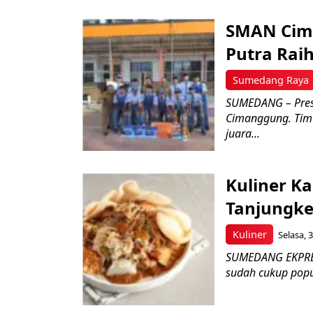
SMAN Cima
Putra Raih
Sumedang Raya
SUMEDANG – Pres
Cimanggung. Tim 
juara...
Kuliner Ka
Tanjungke
Kuliner
Selasa, 
SUMEDANG EKPRES 
sudah cukup popul