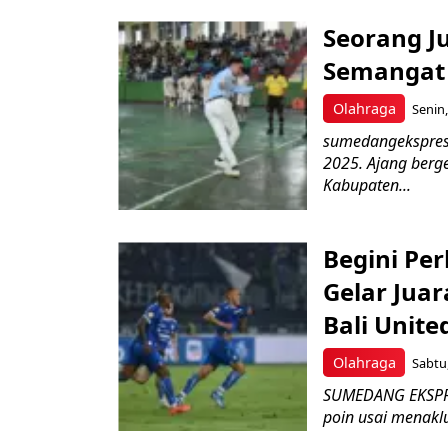
Seorang J
Semangat 
Olahraga
Senin,
sumedangekspres 
2025. Ajang berge
Kabupaten...
Begini Pe
Gelar Juar
Bali Unite
Olahraga
Sabtu,
SUMEDANG EKSPRE
poin usai menaklu