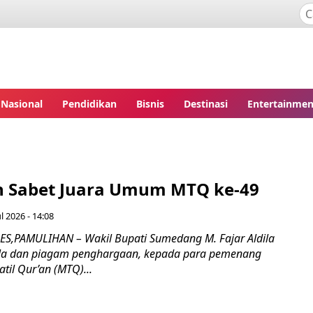
Nasional
Pendidikan
Bisnis
Destinasi
Entertainmen
n Sabet Juara Umum MTQ ke-49
l 2026 - 14:08
,PAMULIHAN – Wakil Bupati Sumedang M. Fajar Aldila
la dan piagam penghargaan, kepada para pemenang
il Qur’an (MTQ)...