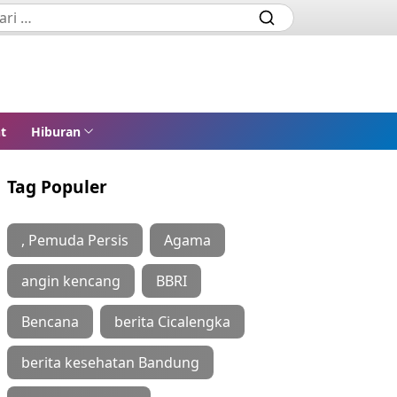
t
Hiburan
Tag Populer
, Pemuda Persis
Agama
angin kencang
BBRI
Bencana
berita Cicalengka
berita kesehatan Bandung