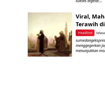
sukses digelar....
Viral, Ma
Terawih di
Headline
Selasa
sumedangekspres
menggegerkan ja
menunjukkan mome