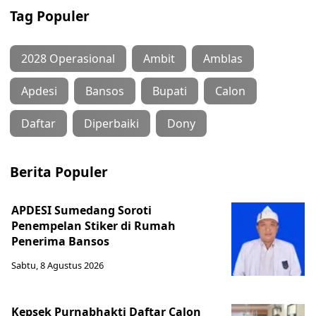
Tag Populer
2028 Operasional
Ambit
Amblas
Apdesi
Bansos
Bupati
Calon
Daftar
Diperbaiki
Dony
Berita Populer
APDESI Sumedang Soroti
Penempelan Stiker di Rumah
Penerima Bansos
Sabtu, 8 Agustus 2026
Kepsek Purnabhakti Daftar Calon