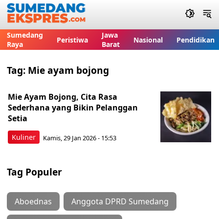
Sumedang
Jawa
Peristiwa
Nasional
Pendidikan
Raya
Barat
Tag:
Mie ayam bojong
Mie Ayam Bojong, Cita Rasa
Sederhana yang Bikin Pelanggan
Setia
Kuliner
Kamis, 29 Jan 2026 - 15:53
Tag Populer
Aboednas
Anggota DPRD Sumedang