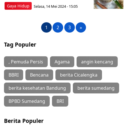
Gaya Hidup
Selasa, 14 Mei 2024 - 15:05
1
2
3
»
Tag Populer
, Pemuda Persis
Agama
angin kencang
BBRI
Bencana
berita Cicalengka
berita kesehatan Bandung
berita sumedang
BPBD Sumedang
BRI
Berita Populer