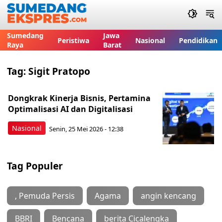
Sumedang
Jawa
Peristiwa
Nasional
Pendidikan
Raya
Barat
Tag:
Sigit Pratopo
Dongkrak Kinerja Bisnis, Pertamina
Optimalisasi AI dan Digitalisasi
Nasional
Senin, 25 Mei 2026 - 12:38
Tag Populer
, Pemuda Persis
Agama
angin kencang
BBRI
Bencana
berita Cicalengka