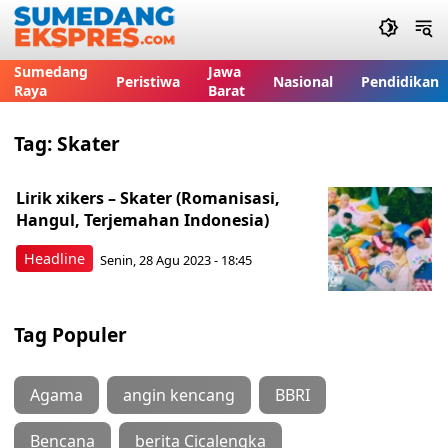
Sumedang
Jawa
Peristiwa
Nasional
Pendidikan
Raya
Barat
Tag:
Skater
Lirik xikers – Skater (Romanisasi,
Hangul, Terjemahan Indonesia)
Headline
Senin, 28 Agu 2023 - 18:45
Tag Populer
Agama
angin kencang
BBRI
Bencana
berita Cicalengka