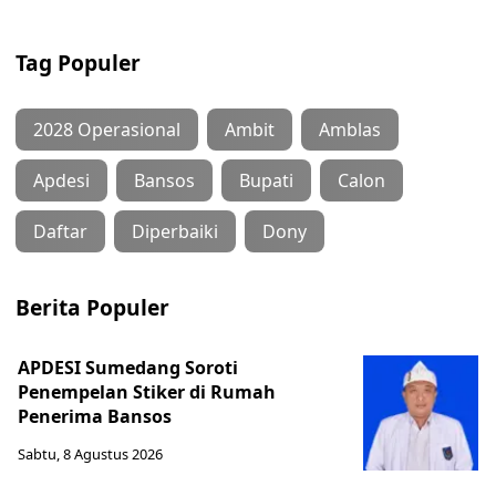
Tag Populer
2028 Operasional
Ambit
Amblas
Apdesi
Bansos
Bupati
Calon
Daftar
Diperbaiki
Dony
Berita Populer
APDESI Sumedang Soroti
Penempelan Stiker di Rumah
Penerima Bansos
Sabtu, 8 Agustus 2026