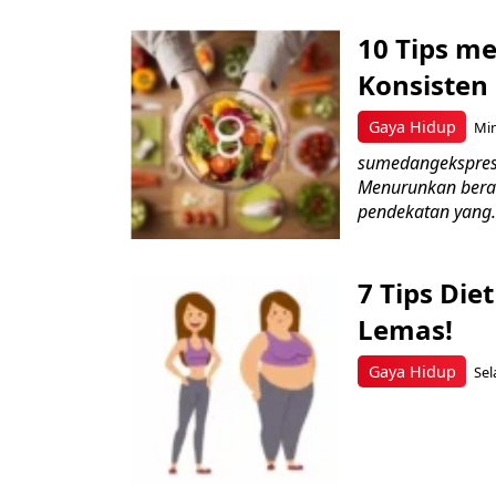
10 Tips m
Konsisten
Gaya Hidup
Min
sumedangekspres 
Menurunkan bera
pendekatan yang.
7 Tips Die
Lemas!
Gaya Hidup
Sel