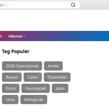
t
Hiburan
Tag Populer
2028 Operasional
Ambit
Bupati
Calon
Diperbaiki
Dony
Haurpapak
jalan
Lima
Mangkrak