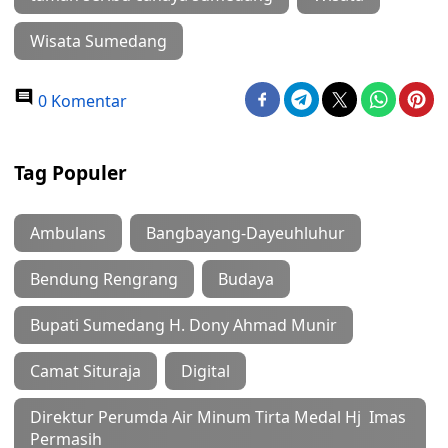
Wisata Sumedang
0 Komentar
Tag Populer
Ambulans
Bangbayang-Dayeuhluhur
Bendung Rengrang
Budaya
Bupati Sumedang H. Dony Ahmad Munir
Camat Situraja
Digital
Direktur Perumda Air Minum Tirta Medal Hj Imas
Permasih