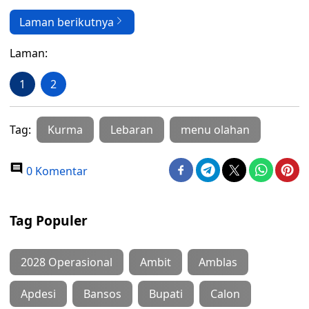
Laman berikutnya
Laman:
1
2
Tag:
Kurma
Lebaran
menu olahan
0 Komentar
Tag Populer
2028 Operasional
Ambit
Amblas
Apdesi
Bansos
Bupati
Calon