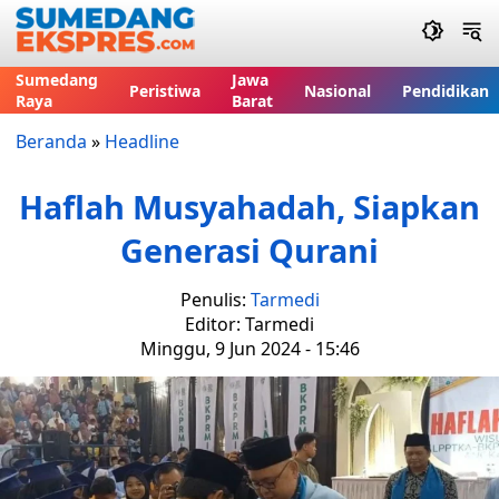
Sumedang
Jawa
Peristiwa
Nasional
Pendidikan
Raya
Barat
Beranda
»
Headline
Haflah Musyahadah, Siapkan
Generasi Qurani
Penulis:
Tarmedi
Editor: Tarmedi
Minggu, 9 Jun 2024 - 15:46