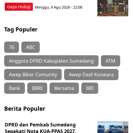
Gaya Hidup
Minggu, 9 Agu 2026 - 22:08
Tag Populer
76
ABC
Anggota DPRD Kabupaten Sumedang
ATM
Awep Biker Comunity
Awep Dedi Koswara
Bank
BBRI
Bersama
BRI
Berita Populer
DPRD dan Pemkab Sumedang
Sepakati Nota KUA-PPAS 2027,