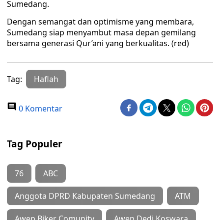
Sumedang.
Dengan semangat dan optimisme yang membara,
Sumedang siap menyambut masa depan gemilang
bersama generasi Qur’ani yang berkualitas. (red)
Tag:
Haflah
0 Komentar
Tag Populer
76
ABC
Anggota DPRD Kabupaten Sumedang
ATM
Awep Biker Comunity
Awep Dedi Koswara