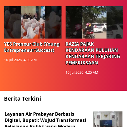
YES Preneur Club (Young
RAZIA PAJAK
Entrepreneur Success)
KENDARAAN PULUHAN
KENDARAAN TERJARING
16 Jul 2026, 4:30 AM
PEMERIKSAAN
16 Jul 2026, 4:25 AM
Berita Terkini
Layanan Air Prabayar Berbasis
Digital, Bupati: Wujud Transformasi
Pelayanan Publik yang Modern