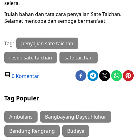
selera.
Itulah bahan dan tata cara penyajian Sate Taichan.
Selamat mencoba dan semoga bermanfaat!
Tag:
penyajian sate taichan
resep sate taichan
sate taichan
0 Komentar
Tag Populer
Ambulans
Bangbayang-Dayeuhluhur
Bendung Rengrang
Budaya