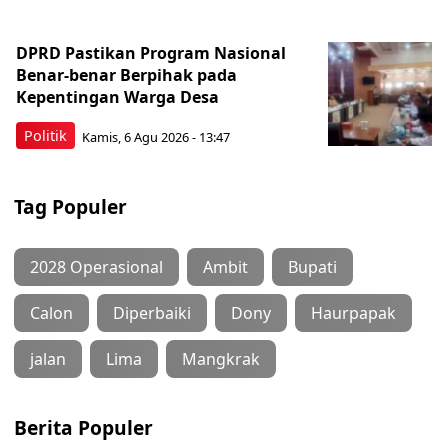
DPRD Pastikan Program Nasional
Benar-benar Berpihak pada
Kepentingan Warga Desa
Politik
Kamis, 6 Agu 2026 - 13:47
Tag Populer
2028 Operasional
Ambit
Bupati
Calon
Diperbaiki
Dony
Haurpapak
jalan
Lima
Mangkrak
Berita Populer