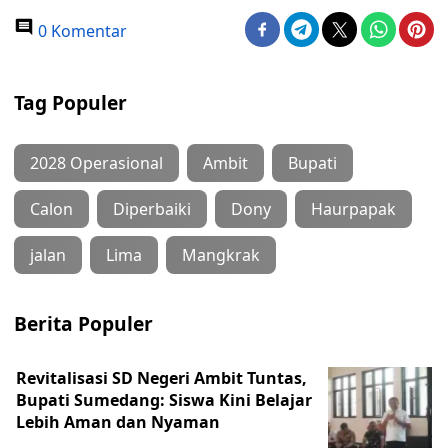
0 Komentar
Tag Populer
2028 Operasional
Ambit
Bupati
Calon
Diperbaiki
Dony
Haurpapak
jalan
Lima
Mangkrak
Berita Populer
Revitalisasi SD Negeri Ambit Tuntas,
Bupati Sumedang: Siswa Kini Belajar
Lebih Aman dan Nyaman