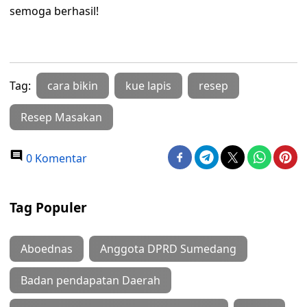
semoga berhasil!
Tag:
cara bikin
kue lapis
resep
Resep Masakan
0 Komentar
Tag Populer
Aboednas
Anggota DPRD Sumedang
Badan pendapatan Daerah