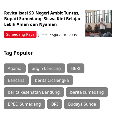
Revitalisasi SD Negeri Ambit Tuntas,
Bupati Sumedang: Siswa Kini Belajar
Lebih Aman dan Nyaman
Sumedang Raya
Jumat, 7 Agu 2026 - 20:38
Tag Populer
Agama
angin kencang
BBRI
Bencana
berita Cicalengka
berita kesehatan Bandung
berita sumedang
BPBD Sumedang
BRI
Budaya Sunda