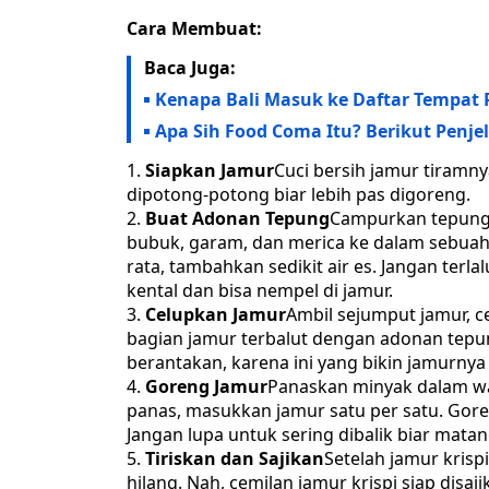
Cara Membuat:
Baca Juga:
Kenapa Bali Masuk ke Daftar Tempat P
Apa Sih Food Coma Itu? Berikut Penje
Siapkan Jamur
Cuci bersih jamur tiramnya
dipotong-potong biar lebih pas digoreng.
Buat Adonan Tepung
Campurkan tepung 
bubuk, garam, dan merica ke dalam sebuah
rata, tambahkan sedikit air es. Jangan ter
kental dan bisa nempel di jamur.
Celupkan Jamur
Ambil sejumput jamur, 
bagian jamur terbalut dengan adonan tepung
berantakan, karena ini yang bikin jamurnya j
Goreng Jamur
Panaskan minyak dalam wa
panas, masukkan jamur satu per satu. Gor
Jangan lupa untuk sering dibalik biar mata
Tiriskan dan Sajikan
Setelah jamur krisp
hilang. Nah, cemilan jamur krispi siap disa