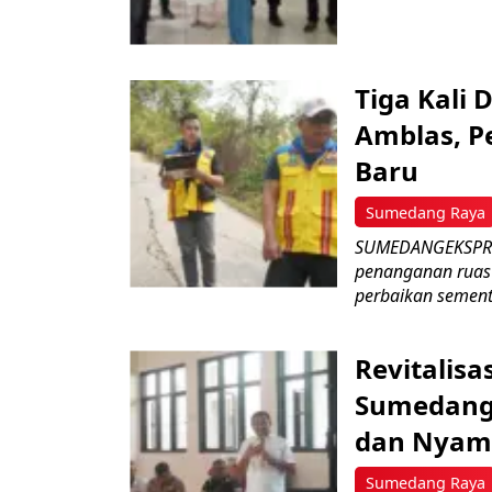
Tiga Kali 
Amblas, P
Baru
Sumedang Raya
SUMEDANGEKSPRE
penanganan ruas 
perbaikan sementa
Revitalisa
Sumedang:
dan Nyam
Sumedang Raya