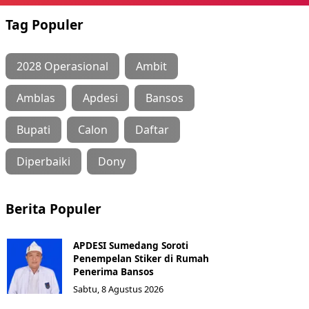
Tag Populer
2028 Operasional
Ambit
Amblas
Apdesi
Bansos
Bupati
Calon
Daftar
Diperbaiki
Dony
Berita Populer
APDESI Sumedang Soroti
Penempelan Stiker di Rumah
Penerima Bansos
Sabtu, 8 Agustus 2026