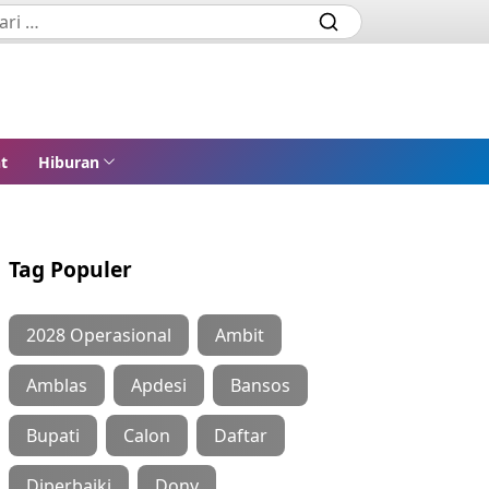
t
Hiburan
Tag Populer
2028 Operasional
Ambit
Amblas
Apdesi
Bansos
Bupati
Calon
Daftar
Diperbaiki
Dony