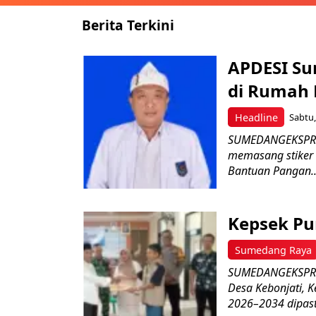
Berita Terkini
APDESI Su
di Rumah
Headline
Sabtu,
SUMEDANGEKSPRE
memasang stiker
Bantuan Pangan..
Kepsek Pu
Sumedang Raya
SUMEDANGEKSPRES–
Desa Kebonjati,
2026–2034 dipasti