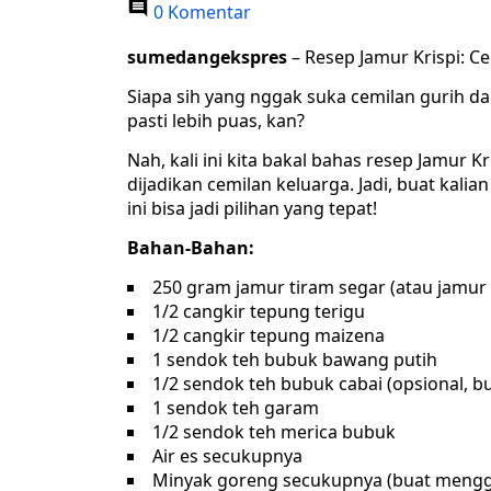
0 Komentar
sumedangekspres
– Resep Jamur Krispi: C
Siapa sih yang nggak suka cemilan gurih dan
pasti lebih puas, kan?
Nah, kali ini kita bakal bahas resep Jamur
dijadikan cemilan keluarga. Jadi, buat kali
ini bisa jadi pilihan yang tepat!
Bahan-Bahan:
250 gram jamur tiram segar (atau jamur
1/2 cangkir tepung terigu
1/2 cangkir tepung maizena
1 sendok teh bubuk bawang putih
1/2 sendok teh bubuk cabai (opsional, b
1 sendok teh garam
1/2 sendok teh merica bubuk
Air es secukupnya
Minyak goreng secukupnya (buat meng