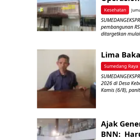
Kesehatan
Juma
SUMEDANGEKSPRES
pembangunan RSU
ditargetkan mulai
Lima Baka
Sumedang Raya
SUMEDANGEKSPRES
2026 di Desa Keb
Kamis (6/8), paniti
Ajak Gene
BNN: Haru