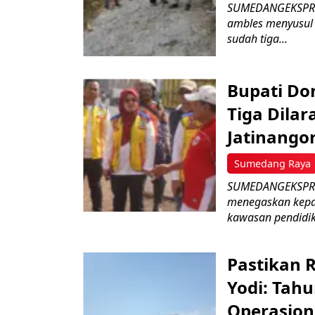
SUMEDANGEKSPRES 
ambles menyusul
sudah tiga...
Bupati D
Tiga Dila
Jatinango
Sumedang Raya
SUMEDANGEKSPRES
menegaskan kepad
kawasan pendidik
Pastikan 
Yodi: Tahu
Operasion