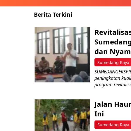
Berita Terkini
Revitalisa
Sumedang:
dan Nyam
Sumedang Raya
SUMEDANGEKSPRES
peningkatan kual
program revitalisa
Jalan Hau
Ini
Sumedang Raya