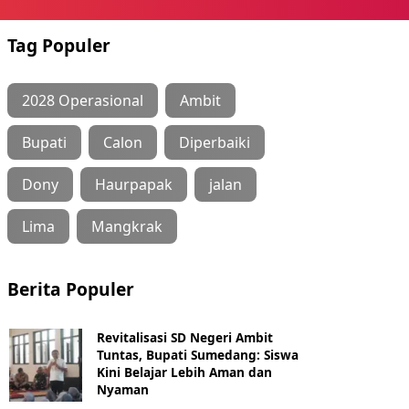
Tag Populer
2028 Operasional
Ambit
Bupati
Calon
Diperbaiki
Dony
Haurpapak
jalan
Lima
Mangkrak
Berita Populer
Revitalisasi SD Negeri Ambit
Tuntas, Bupati Sumedang: Siswa
Kini Belajar Lebih Aman dan
Nyaman