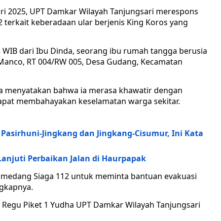
ari 2025, UPT Damkar Wilayah Tanjungsari merespons
2 terkait keberadaan ular berjenis King Koros yang
5 WIB dari Ibu Dinda, seorang ibu rumah tangga berusia
 Manco, RT 004/RW 005, Desa Gudang, Kecamatan
da menyatakan bahwa ia merasa khawatir dengan
dapat membahayakan keselamatan warga sekitar.
Pasirhuni-Jingkang dan Jingkang-Cisumur, Ini Kata
njuti Perbaikan Jalan di Haurpapak
Sumedang Siaga 112 untuk meminta bantuan evakuasi
ngkapnya.
i Regu Piket 1 Yudha UPT Damkar Wilayah Tanjungsari