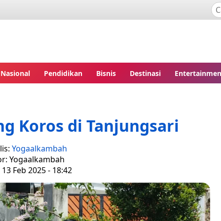
Nasional
Pendidikan
Bisnis
Destinasi
Entertainmen
ng Koros di Tanjungsari
is:
Yogaalkambah
or: Yogaalkambah
 13 Feb 2025 - 18:42