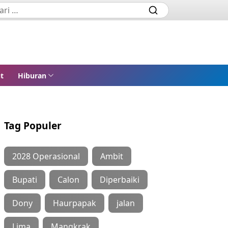
t
Hiburan
Tag Populer
2028 Operasional
Ambit
Bupati
Calon
Diperbaiki
Dony
Haurpapak
jalan
Lima
Mangkrak