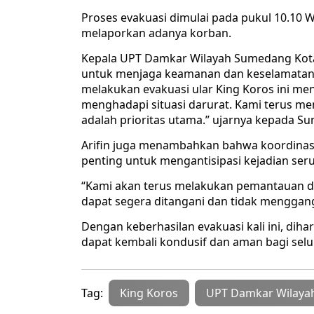
Proses evakuasi dimulai pada pukul 10.10 
melaporkan adanya korban.
Kepala UPT Damkar Wilayah Sumedang Kota
untuk menjaga keamanan dan keselamatan 
melakukan evakuasi ular King Koros ini m
menghadapi situasi darurat. Kami terus 
adalah prioritas utama.” ujarnya kepada Su
Arifin juga menambahkan bahwa koordinasi 
penting untuk mengantisipasi kejadian se
“Kami akan terus melakukan pemantauan da
dapat segera ditangani dan tidak mengga
Dengan keberhasilan evakuasi kali ini, diha
dapat kembali kondusif dan aman bagi selu
Tag:
King Koros
UPT Damkar Wilayah