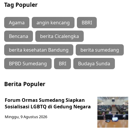
Tag Populer
Agama
angin kencang
BBRI
Bencana
berita Cicalengka
berita kesehatan Bandung
berita sumedang
BPBD Sumedang
BRI
Budaya Sunda
Berita Populer
Forum Ormas Sumedang Siapkan
Sosialisasi LGBTQ di Gedung Negara
Minggu, 9 Agustus 2026