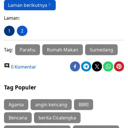
Laman berikutnya
Laman:
1
2
Tag:
Parahu
Rumah Makan
Sumedang
0 Komentar
Tag Populer
Agama
angin kencang
BBRI
Bencana
berita Cicalengka