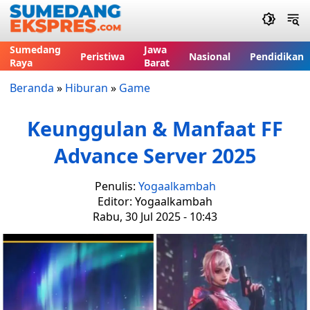
Sumedang
Jawa
Peristiwa
Nasional
Pendidikan
Raya
Barat
Beranda
»
Hiburan
»
Game
Keunggulan & Manfaat FF
Advance Server 2025
Penulis:
Yogaalkambah
Editor: Yogaalkambah
Rabu, 30 Jul 2025 - 10:43