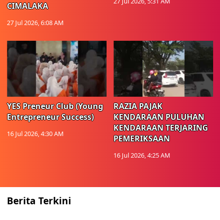
27 Jul 2026, 5:31 AM
CIMALAKA
27 Jul 2026, 6:08 AM
YES Preneur Club (Young
RAZIA PAJAK
Entrepreneur Success)
KENDARAAN PULUHAN
KENDARAAN TERJARING
16 Jul 2026, 4:30 AM
PEMERIKSAAN
16 Jul 2026, 4:25 AM
Berita Terkini