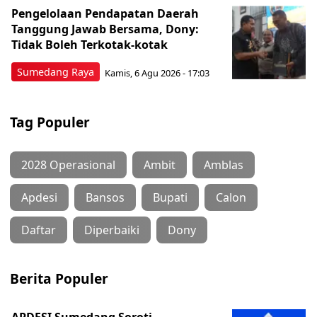
Pengelolaan Pendapatan Daerah
Tanggung Jawab Bersama, Dony:
Tidak Boleh Terkotak-kotak
Sumedang Raya
Kamis, 6 Agu 2026 - 17:03
Tag Populer
2028 Operasional
Ambit
Amblas
Apdesi
Bansos
Bupati
Calon
Daftar
Diperbaiki
Dony
Berita Populer