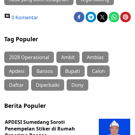
0 Komentar
Tag Populer
2028 Operasional
Ambit
Amblas
Apdesi
Bansos
Bupati
Calon
Daftar
Diperbaiki
Dony
Berita Populer
APDESI Sumedang Soroti
Penempelan Stiker di Rumah