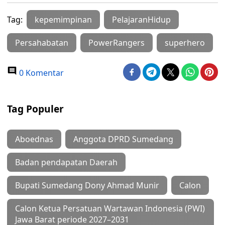
Tag:
kepemimpinan
PelajaranHidup
Persahabatan
PowerRangers
superhero
0 Komentar
Tag Populer
Aboednas
Anggota DPRD Sumedang
Badan pendapatan Daerah
Bupati Sumedang Dony Ahmad Munir
Calon
Calon Ketua Persatuan Wartawan Indonesia (PWI)
Jawa Barat periode 2027–2031