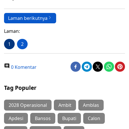
Laman berikutnya
Laman:
1
2
0 Komentar
Tag Populer
2028 Operasional
Ambit
Amblas
Apdesi
Bansos
Bupati
Calon