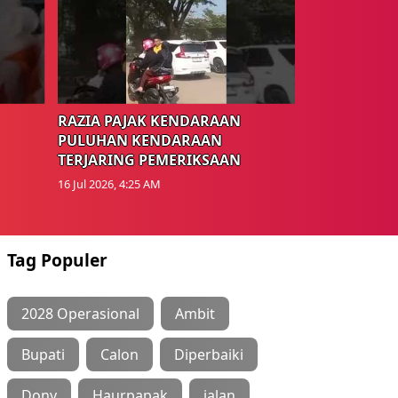
RAZIA PAJAK KENDARAAN
PULUHAN KENDARAAN
TERJARING PEMERIKSAAN
16 Jul 2026, 4:25 AM
Tag Populer
2028 Operasional
Ambit
Bupati
Calon
Diperbaiki
Dony
Haurpapak
jalan