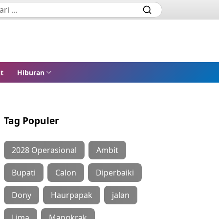
t
Hiburan
Tag Populer
2028 Operasional
Ambit
Bupati
Calon
Diperbaiki
Dony
Haurpapak
jalan
Lima
Mangkrak