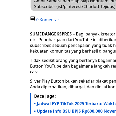
Ambil Kamera dan Siap-siap Ngonten! Ini S
Subscriber (ist/pinterest/Charlott Tejidos)
0 Komentar
SUMEDANGEKSPRES
– Bagi banyak kreator
diri. Penghargaan dari YouTube ini diberi
subscriber, sebuah pencapaian yang tidak h
kekuatan komunitas yang berhasil dibangun
Tidak sedikit orang yang bertanya bagaiman
Button YouTube dan bagaimana langkah rea
cara.
Silver Play Button bukan sekadar plakat pe
Anda diperhatikan, dihargai, dan dinilai ko
Baca Juga:
Jadwal FYP TikTok 2025 Terbaru: Waktu
Update Info BSU BPJS Rp600.000 Nove