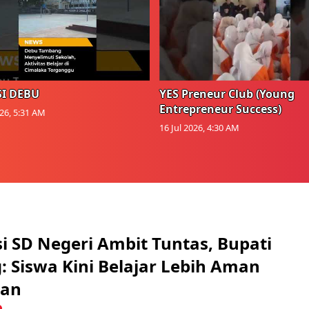
I DEBU
YES Preneur Club (Young
Entrepreneur Success)
026, 5:31 AM
16 Jul 2026, 4:30 AM
si SD Negeri Ambit Tuntas, Bupati
 Siswa Kini Belajar Lebih Aman
an