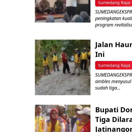
Sumedang Raya
SUMEDANGEKSPRES
peningkatan kual
program revitalisa
Jalan Hau
Ini
Sumedang Raya
SUMEDANGEKSPRES 
ambles menyusul
sudah tiga...
Bupati D
Tiga Dila
Jatinango