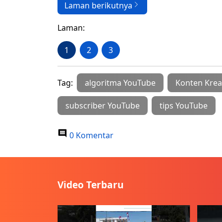
Laman berikutnya
Laman:
1
2
3
Tag:
algoritma YouTube
Konten Krea
subscriber YouTube
tips YouTube
0 Komentar
Video Terbaru