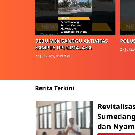
DEBU MENGANGGU AKTIVITAS
POLUS
KAMPUS UPI CIMALAKA
27 Jul 2
27 Jul 2026, 6:08 AM
Berita Terkini
Revitalisa
Sumedang:
dan Nyam