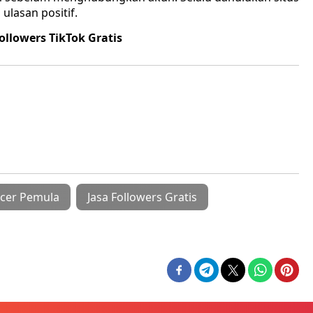
ulasan positif.
lowers TikTok Gratis
ncer Pemula
Jasa Followers Gratis