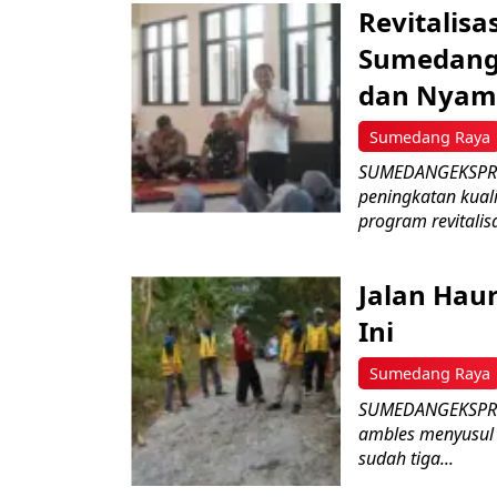
Revitalisa
Sumedang:
dan Nyam
Sumedang Raya
SUMEDANGEKSPRES
peningkatan kual
program revitalisa
Jalan Hau
Ini
Sumedang Raya
SUMEDANGEKSPRES 
ambles menyusul
sudah tiga...