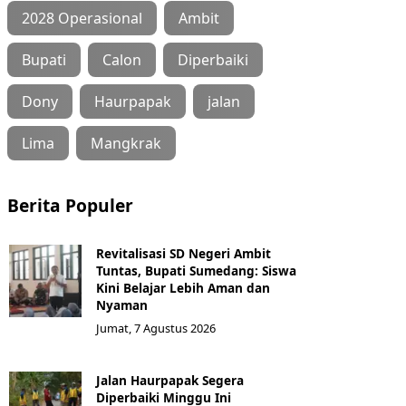
2028 Operasional
Ambit
Bupati
Calon
Diperbaiki
Dony
Haurpapak
jalan
Lima
Mangkrak
Berita Populer
Revitalisasi SD Negeri Ambit
Tuntas, Bupati Sumedang: Siswa
Kini Belajar Lebih Aman dan
Nyaman
Jumat, 7 Agustus 2026
Jalan Haurpapak Segera
Diperbaiki Minggu Ini