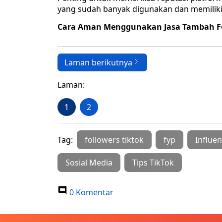
yang sudah banyak digunakan dan memiliki 
Cara Aman Menggunakan Jasa Tambah Fol
Laman berikutnya
Laman:
1
2
Tag:
followers tiktok
fyp
Influe
Sosial Media
Tips TikTok
0 Komentar