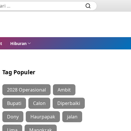
t
Hiburan
Tag Populer
2028 Operasional
Ambit
Bupati
Calon
Diperbaiki
Dony
Haurpapak
jalan
Lima
Mangkrak