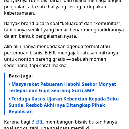
banyaknya rutinitas harian dan usaha menjaga angka
penjualan, ada satu hal yang sering terlupakan:
kebersamaan.
Banyak brand bicara soal “keluarga” dan “komunitas”,
tapi hanya sedikit yang benar-benar menghadirkannya
dalam bentuk pengalaman nyata.
Alih-alih hanya mengadakan agenda formal atau
pertemuan bisnis, B ERL mengajak ratusan mitranya
untuk nonton bareng gratis — sebuah momen
sederhana, tapi sarat makna.
Baca Juga:
Masyarakat Pabuaran Heboh! Seekor Monyet
Terlepas dan Gigit Seorang Guru SMP
Terduga Kasus Ujaran Kebencian Kepada Suku
Sunda, Resbob Akhirnya Ditangkap Pihak
Kepolisian
Karena bagi
B ERL,
membangun bisnis bukan hanya
soal angka, tapi juga soal rasa memiliki.