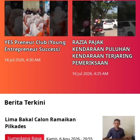
YES Preneur Club (Young
RAZIA PAJAK
Entrepreneur Success)
KENDARAAN PULUHAN
KENDARAAN TERJARING
16 Jul 2026, 4:30 AM
PEMERIKSAAN
16 Jul 2026, 4:25 AM
Berita Terkini
Lima Bakal Calon Ramaikan
Pilkades
Sumedang Raya
Kamis, 6 Agu 2026 - 20:55