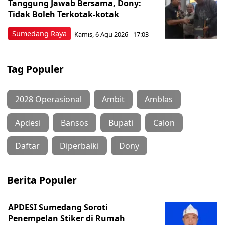
Tanggung Jawab Bersama, Dony:
Tidak Boleh Terkotak-kotak
Sumedang Raya
Kamis, 6 Agu 2026 - 17:03
Tag Populer
2028 Operasional
Ambit
Amblas
Apdesi
Bansos
Bupati
Calon
Daftar
Diperbaiki
Dony
Berita Populer
APDESI Sumedang Soroti
Penempelan Stiker di Rumah