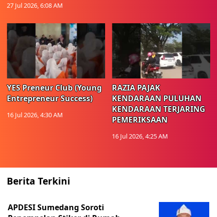
27 Jul 2026, 6:08 AM
YES Preneur Club (Young
RAZIA PAJAK
Entrepreneur Success)
KENDARAAN PULUHAN
KENDARAAN TERJARING
16 Jul 2026, 4:30 AM
PEMERIKSAAN
16 Jul 2026, 4:25 AM
Berita Terkini
APDESI Sumedang Soroti