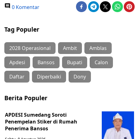
0 Komentar
Tag Populer
2028 Operasional
Ambit
Amblas
Apdesi
Bansos
Bupati
Calon
Daftar
Diperbaiki
Dony
Berita Populer
APDESI Sumedang Soroti
Penempelan Stiker di Rumah
Penerima Bansos