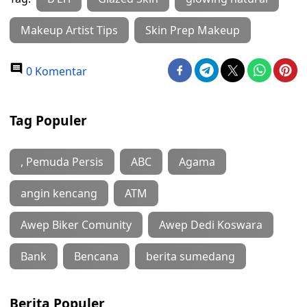
Makeup Artist Tips
Skin Prep Makeup
0 Komentar
Tag Populer
, Pemuda Persis
ABC
Agama
angin kencang
ATM
Awep Biker Comunity
Awep Dedi Koswara
Bank
Bencana
berita sumedang
Berita Populer