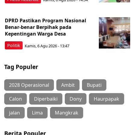
DPRD Pastikan Program Nasional
Benar-benar Berpihak pada
Kepentingan Warga Desa
Politik
Kamis, 6 Agu 2026 - 13:47
Tag Populer
2028 Operasional
Ambit
Bupati
Calon
Diperbaiki
Dony
Haurpapak
jalan
Lima
Mangkrak
Berita Populer