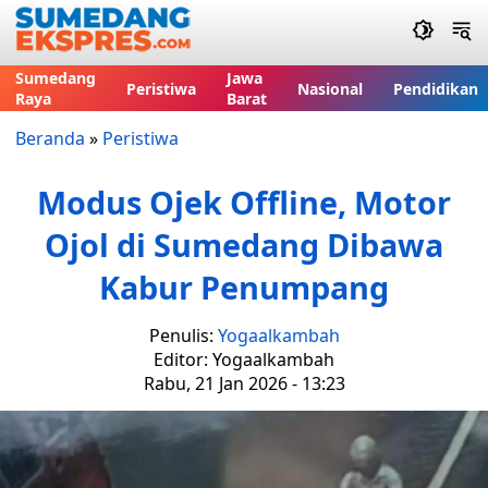
Sumedang
Jawa
Peristiwa
Nasional
Pendidikan
Raya
Barat
Beranda
»
Peristiwa
Modus Ojek Offline, Motor
Ojol di Sumedang Dibawa
Kabur Penumpang
Penulis:
Yogaalkambah
Editor: Yogaalkambah
Rabu, 21 Jan 2026 - 13:23