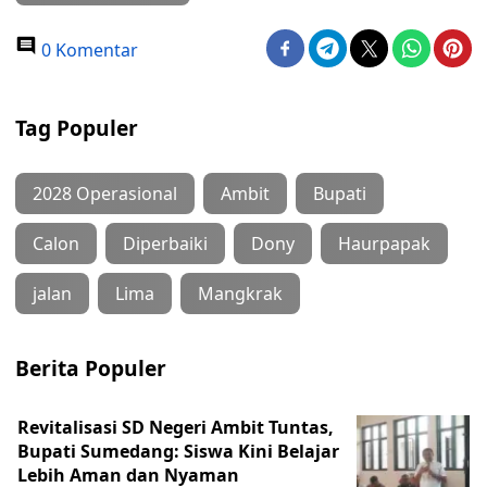
0 Komentar
Tag Populer
2028 Operasional
Ambit
Bupati
Calon
Diperbaiki
Dony
Haurpapak
jalan
Lima
Mangkrak
Berita Populer
Revitalisasi SD Negeri Ambit Tuntas,
Bupati Sumedang: Siswa Kini Belajar
Lebih Aman dan Nyaman