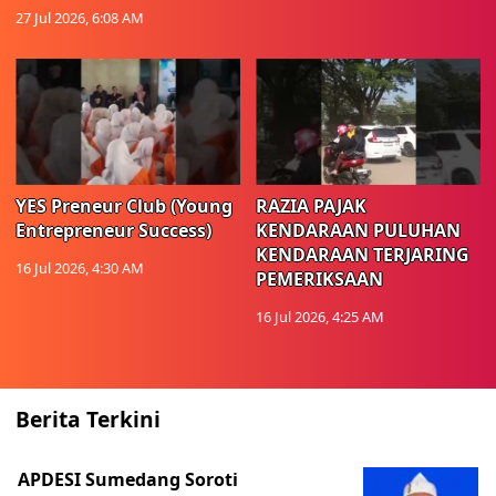
27 Jul 2026, 6:08 AM
YES Preneur Club (Young
RAZIA PAJAK
Entrepreneur Success)
KENDARAAN PULUHAN
KENDARAAN TERJARING
16 Jul 2026, 4:30 AM
PEMERIKSAAN
16 Jul 2026, 4:25 AM
Berita Terkini
APDESI Sumedang Soroti