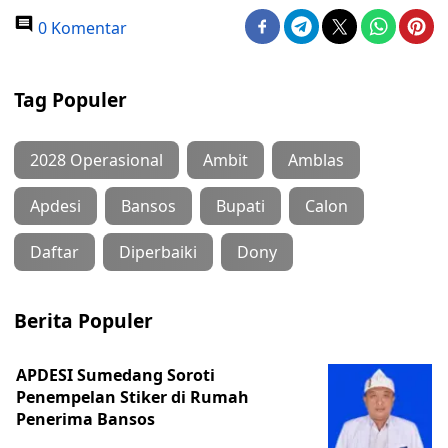
0 Komentar
Tag Populer
2028 Operasional
Ambit
Amblas
Apdesi
Bansos
Bupati
Calon
Daftar
Diperbaiki
Dony
Berita Populer
APDESI Sumedang Soroti
Penempelan Stiker di Rumah
Penerima Bansos