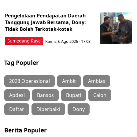
Pengelolaan Pendapatan Daerah
Tanggung Jawab Bersama, Dony:
Tidak Boleh Terkotak-kotak
Sumedang Raya
Kamis, 6 Agu 2026 - 17:03
Tag Populer
2028 Operasional
Ambit
Amblas
Apdesi
Bansos
Bupati
Calon
Daftar
Diperbaiki
Dony
Berita Populer