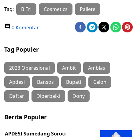
Tag:
B Erl
Cosmetics
Pallete
0 Komentar
Tag Populer
2028 Operasional
Ambit
Amblas
Apdesi
Bansos
Bupati
Calon
Daftar
Diperbaiki
Dony
Berita Populer
APDESI Sumedang Soroti