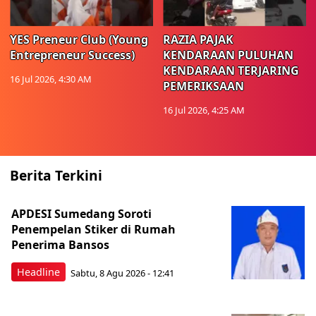
YES Preneur Club (Young
RAZIA PAJAK
Entrepreneur Success)
KENDARAAN PULUHAN
KENDARAAN TERJARING
16 Jul 2026, 4:30 AM
PEMERIKSAAN
16 Jul 2026, 4:25 AM
Berita Terkini
APDESI Sumedang Soroti
Penempelan Stiker di Rumah
Penerima Bansos
Headline
Sabtu, 8 Agu 2026 - 12:41