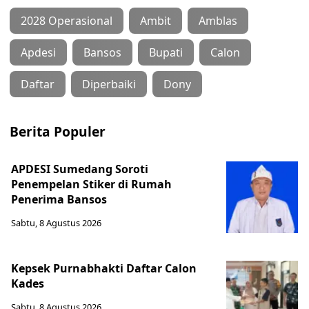
2028 Operasional
Ambit
Amblas
Apdesi
Bansos
Bupati
Calon
Daftar
Diperbaiki
Dony
Berita Populer
APDESI Sumedang Soroti
Penempelan Stiker di Rumah
Penerima Bansos
Sabtu, 8 Agustus 2026
Kepsek Purnabhakti Daftar Calon
Kades
Sabtu, 8 Agustus 2026