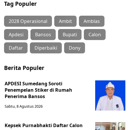
Tag Populer
2028 Operasional
Ambit
Amblas
Apdesi
Bansos
Bupati
Calon
Daftar
Diperbaiki
Dony
Berita Populer
APDESI Sumedang Soroti
Penempelan Stiker di Rumah
Penerima Bansos
Sabtu, 8 Agustus 2026
Kepsek Purnabhakti Daftar Calon