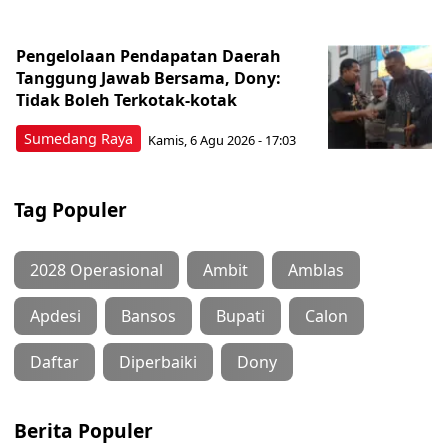
Pengelolaan Pendapatan Daerah
Tanggung Jawab Bersama, Dony:
Tidak Boleh Terkotak-kotak
Sumedang Raya
Kamis, 6 Agu 2026 - 17:03
Tag Populer
2028 Operasional
Ambit
Amblas
Apdesi
Bansos
Bupati
Calon
Daftar
Diperbaiki
Dony
Berita Populer