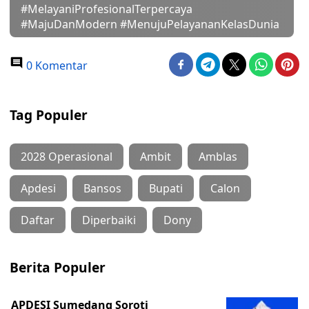
#MelayaniProfesionalTerpercaya
#MajuDanModern #MenujuPelayananKelasDunia
0 Komentar
Tag Populer
2028 Operasional
Ambit
Amblas
Apdesi
Bansos
Bupati
Calon
Daftar
Diperbaiki
Dony
Berita Populer
APDESI Sumedang Soroti