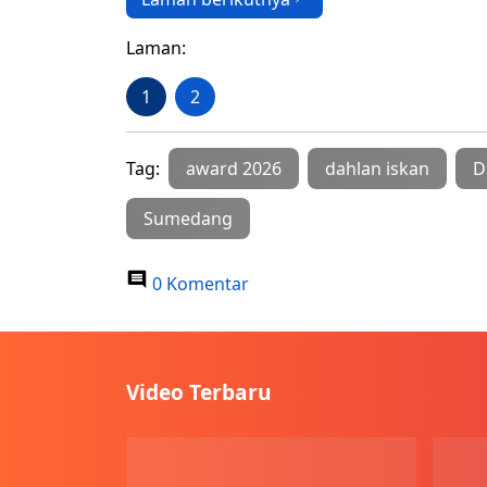
Laman:
1
2
Tag:
award 2026
dahlan iskan
D
Sumedang
0 Komentar
Video Terbaru