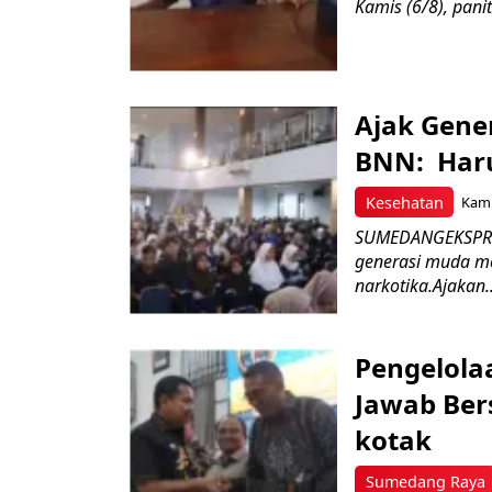
Kamis (6/8), paniti
Ajak Gene
BNN: Haru
Kesehatan
Kami
SUMEDANGEKSPRES
generasi muda m
narkotika.Ajakan..
Pengelola
Jawab Ber
kotak
Sumedang Raya