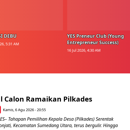
I DEBU
YES Preneur Club (Young
Entrepreneur Success)
026, 5:31 AM
16 Jul 2026, 4:30 AM
l Calon Ramaikan Pilkades
Kamis, 6 Agu 2026 - 20:55
– Tahapan Pemilihan Kepala Desa (Pilkades) Serentak
onjati, Kecamatan Sumedang Utara, terus bergulir. Hingga