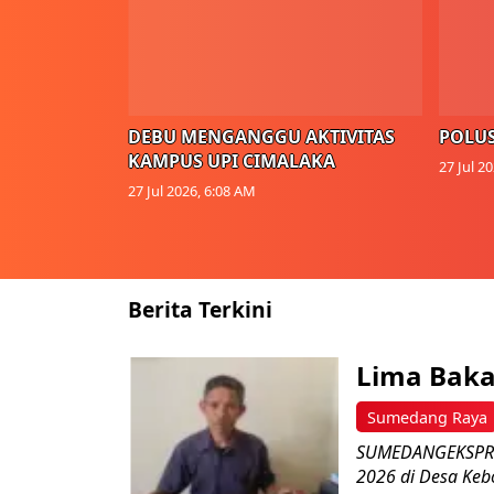
DEBU MENGANGGU AKTIVITAS
POLUS
KAMPUS UPI CIMALAKA
27 Jul 2
27 Jul 2026, 6:08 AM
Berita Terkini
Lima Baka
Sumedang Raya
SUMEDANGEKSPRES
2026 di Desa Keb