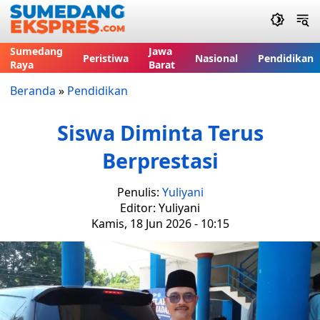
Sumedang
Jawa
Peristiwa
Nasional
Pendidikan
Raya
Barat
Beranda
»
Pendidikan
Siswa Diminta Terus
Berprestasi
Penulis:
Yuliyani
Editor: Yuliyani
Kamis, 18 Jun 2026 - 10:15