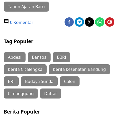
Tahun Ajaran Baru
0 Komentar
Tag Populer
Apdesi
Bansos
BBRI
berita Cicalengka
berita kesehatan Bandung
BRI
Budaya Sunda
Calon
Cimanggung
Daftar
Berita Populer