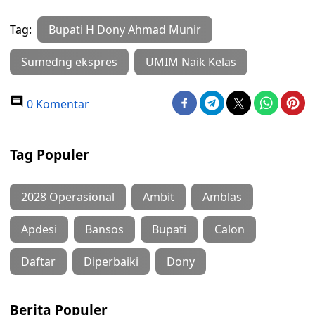
Tag:
Bupati H Dony Ahmad Munir
Sumedng ekspres
UMIM Naik Kelas
0 Komentar
Tag Populer
2028 Operasional
Ambit
Amblas
Apdesi
Bansos
Bupati
Calon
Daftar
Diperbaiki
Dony
Berita Populer