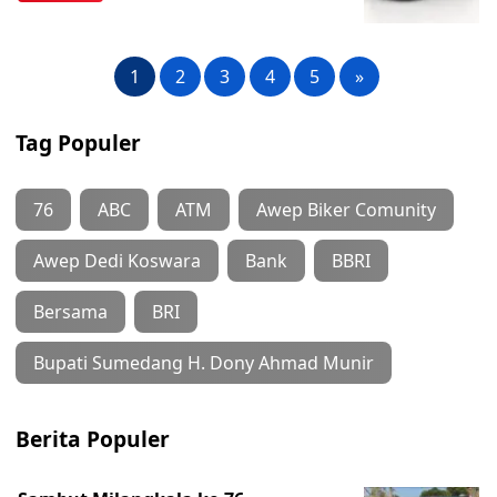
1
2
3
4
5
»
Tag Populer
76
ABC
ATM
Awep Biker Comunity
Awep Dedi Koswara
Bank
BBRI
Bersama
BRI
Bupati Sumedang H. Dony Ahmad Munir
Berita Populer