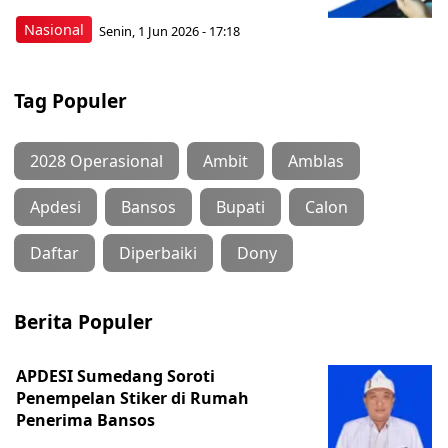
Nasional
Senin, 1 Jun 2026 - 17:18
Tag Populer
2028 Operasional
Ambit
Amblas
Apdesi
Bansos
Bupati
Calon
Daftar
Diperbaiki
Dony
Berita Populer
APDESI Sumedang Soroti
Penempelan Stiker di Rumah
Penerima Bansos