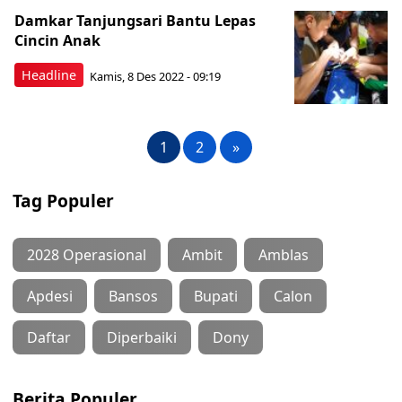
Damkar Tanjungsari Bantu Lepas
Cincin Anak
Headline
Kamis, 8 Des 2022 - 09:19
1
2
»
Tag Populer
2028 Operasional
Ambit
Amblas
Apdesi
Bansos
Bupati
Calon
Daftar
Diperbaiki
Dony
Berita Populer