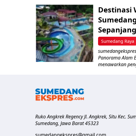
Destinasi
Sumedang,
Sepanjang
Sumedang Raya
sumedangekspres
Panorama Alam E
menawarkan peng
Ruko Angkrek Regency Jl. Angkrek, Situ Kec. S
Sumedang
,
Jawa Barat
45323
sumedangekspres@gmail.com