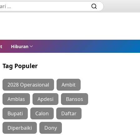
t
Hiburan
Tag Populer
2028 Operasional
Ambit
Amblas
Apdesi
Bansos
Bupati
Calon
Daftar
Diperbaiki
Dony