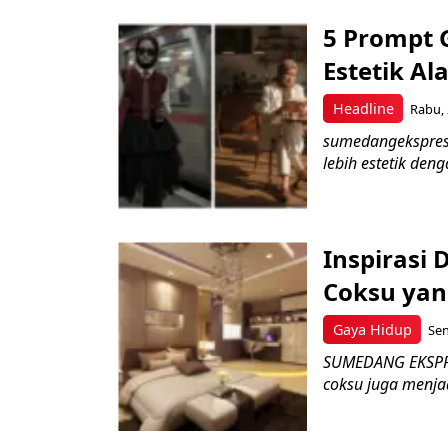
5 Prompt G
Estetik Al
Headline
Rabu, 
sumedangekspres 
lebih estetik den
Inspirasi
Coksu yan
Gaya Hidup
Sen
SUMEDANG EKSPRES
coksu juga menja