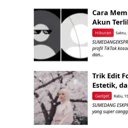
Cara Membu
Akun Terli
Hiburan
Sabtu, 
SUMEDANGEKSPRES
profil TikTok kos
dan...
Trik Edit 
Estetik, d
Gadget
Rabu, 15
SUMEDANG ESKPRES
yang super cangg